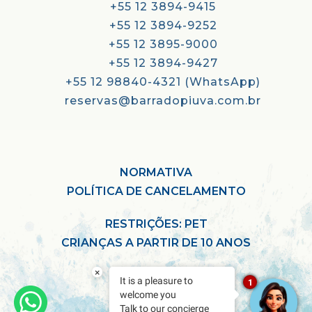
+55 12 3894-9415
+55 12 3894-9252
+55 12 3895-9000
+55 12 3894-9427
+55 12 98840-4321 (WhatsApp)
reservas@barradopiuva.com.br
NORMATIVA
POLÍTICA DE CANCELAMENTO
RESTRIÇÕES: PET
CRIANÇAS A PARTIR DE 10 ANOS
×
It is a pleasure to
1
welcome you
Talk to our concierge